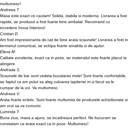
multumesc!
Andreea T.
Masa este exact ce cautam! Solida, stabila si moderna. Livrarea a fost
rapida, iar produsul a fost foarte bine ambalat. Recomand cu
incredere Inova Interiors!
Cristian D.
Am fost impresionanta de cat de bine arata scaunele! Livrarea a fost in
termenul comunicat, iar echipa foarte amabila si de ajutor.
Elena M.
Calitate excelenta, exact ca in poze, iar materialul este foarte placut la
atingere.
Andrada S.
Scaunele de bar sunt vedeta bucatariei mele! Sunt foarte confortabile,
iar faptul ca am putut sa aleg culoarea tapiteriei m-a facut sa le
cumpar de la voi. Va multumesc.
Andreea V.
Arata foarte ecletic. Sunt foarte multumita de produsele achizitionate si
am vrut sa va comunic.
Luminita T.
Buna ziua, masa a ajuns, se incadreaza perfect. Ne bucuram sa
constatam ca arata exact ca in poze. Multumesc!