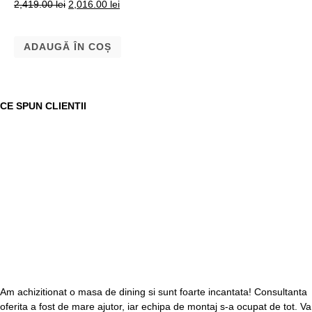
2,419.00
lei
2,016.00
lei
ADAUGĂ ÎN COȘ
CE SPUN CLIENTII
Am achizitionat o masa de dining si sunt foarte incantata! Consultanta
oferita a fost de mare ajutor, iar echipa de montaj s-a ocupat de tot. Va