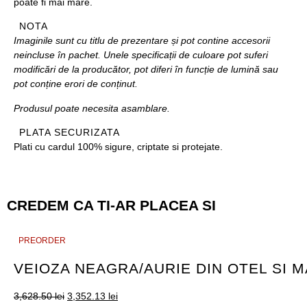
poate fi mai mare.
NOTA
Imaginile sunt cu titlu de prezentare și pot contine accesorii
neincluse în pachet. Unele specificații de culoare pot suferi
modificări de la producător, pot diferi în funcție de lumină sau
pot conține erori de conținut.
Produsul poate necesita asamblare.
PLATA SECURIZATA
Plati cu cardul 100% sigure, criptate si protejate.
CREDEM CA TI-AR PLACEA SI
PREORDER
PREORDER
VEIOZA NEAGRA/AURIE DIN OTEL SI
3,628.50
lei
3,352.13
lei