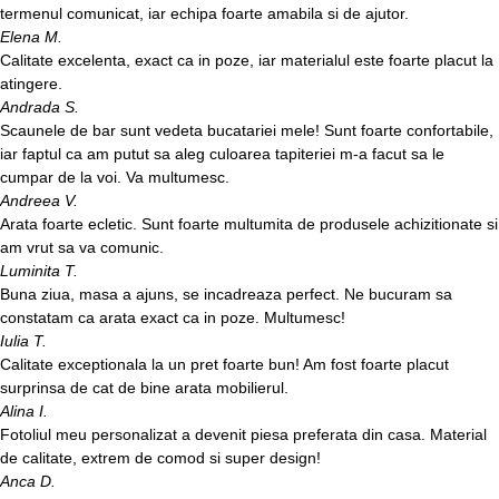
termenul comunicat, iar echipa foarte amabila si de ajutor.
Elena M.
Calitate excelenta, exact ca in poze, iar materialul este foarte placut la
atingere.
Andrada S.
Scaunele de bar sunt vedeta bucatariei mele! Sunt foarte confortabile,
iar faptul ca am putut sa aleg culoarea tapiteriei m-a facut sa le
cumpar de la voi. Va multumesc.
Andreea V.
Arata foarte ecletic. Sunt foarte multumita de produsele achizitionate si
am vrut sa va comunic.
Luminita T.
Buna ziua, masa a ajuns, se incadreaza perfect. Ne bucuram sa
constatam ca arata exact ca in poze. Multumesc!
Iulia T.
Calitate exceptionala la un pret foarte bun! Am fost foarte placut
surprinsa de cat de bine arata mobilierul.
Alina I.
Fotoliul meu personalizat a devenit piesa preferata din casa. Material
de calitate, extrem de comod si super design!
Anca D.