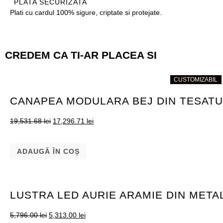
PLATA SECURIZATA
Plati cu cardul 100% sigure, criptate si protejate.
CREDEM CA TI-AR PLACEA SI
CUSTOMIZABIL
CUSTOMIZABIL
CANAPEA MODULARA BEJ DIN TESATU
19,531.68
lei
17,296.71
lei
ADAUGĂ ÎN COȘ
LUSTRA LED AURIE ARAMIE DIN METAL
5,796.00
lei
5,313.00
lei