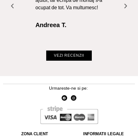
ajutor, iar echipa de montaj s-a
a f
ocupat de tot. Va multumesc!
Re
Int
Andreea T.
Cr
VEZI RECENZII
Urmareste-ne si pe:
ZONA CLIENT
INFORMATII LEGALE