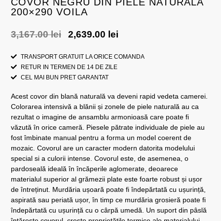
COVOR NEGRU DIN PIELE NATURALA
200×290 VOILA
3,167.00
lei
2,639.00
lei
TRANSPORT GRATUIT LA ORICE COMANDA
RETUR IN TERMEN DE 14 DE ZILE
CEL MAI BUN PRET GARANTAT
Acest covor din blană naturală va deveni rapid vedeta camerei.
Colorarea intensivă a blănii și zonele de piele naturală au ca
rezultat o imagine de ansamblu armonioasă care poate fi
văzută în orice cameră. Piesele pătrate individuale de piele au
fost îmbinate manual pentru a forma un model coerent de
mozaic. Covorul are un caracter modern datorita modelului
special si a culorii intense. Covorul este, de asemenea, o
pardoseală ideală în încăperile aglomerate, deoarece
materialul superior al grămezii plate este foarte robust și ușor
de întreținut. Murdăria ușoară poate fi îndepărtată cu ușurință,
aspirată sau periată ușor, în timp ce murdăria grosieră poate fi
îndepărtată cu ușurință cu o cârpă umedă. Un suport din pâslă
întărește covorul, crește proprietățile termice ale materialului