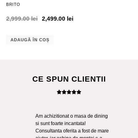
BRITO
2,999.00
lei
2,499.00
lei
ADAUGĂ ÎN COȘ
CE SPUN CLIENTII
Am achizitionat o masa de dining
Ma
si sunt foarte incantata!
Sol
Consultanta oferita a fost de mare
Liv