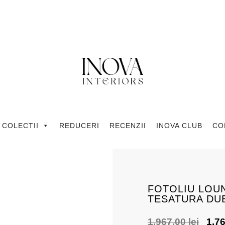
COLECTII
REDUCERI
RECENZII
INOVA CLUB
CO
FOTOLIU LOUN
TESATURA DU
1,967.00
lei
1,7