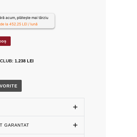
ă acum, plătește mai târziu
de la 452.25 LEI / lună
coș
 CLUB:
1.238 LEI
VORITE
ET GARANTAT