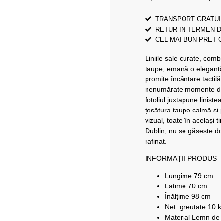
TRANSPORT GRATUI
RETUR IN TERMEN D
CEL MAI BUN PRET
Liniile sale curate, combi
taupe, emană o eleganță 
promite încântare tactilă
nenumărate momente de 
fotoliul juxtapune linișt
țesătura taupe calmă și 
vizual, toate în același t
Dublin, nu se găsește do
rafinat.
INFORMAȚII PRODUS
Lungime 79 cm
Latime 70 cm
Înălțime 98 cm
Net. greutate 10 
Material Lemn de p