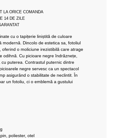
T LA ORICE COMANDA
E 14 DE ZILE
 GARANTAT
nate cu o tapițerie liniștită de culoare
modernă. Dincolo de estetica sa, fotoliul
, oferind o moliciune irezistibilă care atrage
odihnă. Cu picioare negre îndrăznețe,
ea cu puterea. Contrastul puternic dintre
picioarele negre servesc ca un spectacol
imp asigurând o stabilitate de neclintit. În
ar un fotoliu, ci o emblemă a gustului
kg
in, poliester, otel