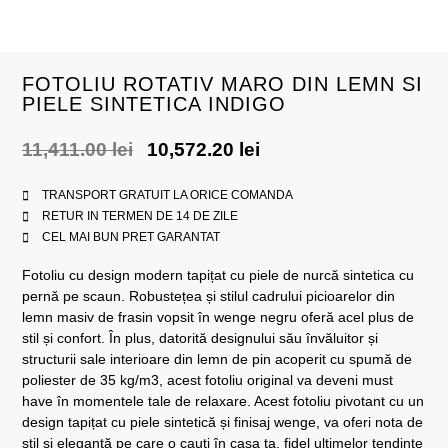
FOTOLIU ROTATIV MARO DIN LEMN SI
PIELE SINTETICA INDIGO
11,411.00
lei
10,572.20
lei
TRANSPORT GRATUIT LA ORICE COMANDA
RETUR IN TERMEN DE 14 DE ZILE
CEL MAI BUN PRET GARANTAT
Fotoliu cu design modern tapițat cu piele de nurcă sintetica cu
pernă pe scaun. Robustețea și stilul cadrului picioarelor din
lemn masiv de frasin vopsit în wenge negru oferă acel plus de
stil și confort. În plus, datorită designului său învăluitor și
structurii sale interioare din lemn de pin acoperit cu spumă de
poliester de 35 kg/m3, acest fotoliu original va deveni must
have în momentele tale de relaxare. Acest fotoliu pivotant cu un
design tapițat cu piele sintetică și finisaj wenge, va oferi nota de
stil și eleganță pe care o cauți în casa ta, fidel ultimelor tendințe