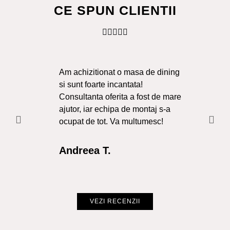
CE SPUN CLIENTII
Am achizitionat o masa de dining
Ma
si sunt foarte incantata!
Sol
Consultanta oferita a fost de mare
Liv
ajutor, iar echipa de montaj s-a
a f
ocupat de tot. Va multumesc!
Re
Int
Andreea T.
Cr
VEZI RECENZII