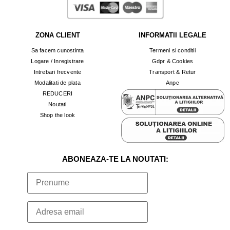
ZONA CLIENT
INFORMATII LEGALE
Sa facem cunostinta
Termeni si conditii
Logare / Inregistrare
Gdpr & Cookies
Intrebari frecvente
Transport & Retur
Modalitati de plata
Anpc
REDUCERI
Noutati
Shop the look
ABONEAZA-TE LA NOUTATI: