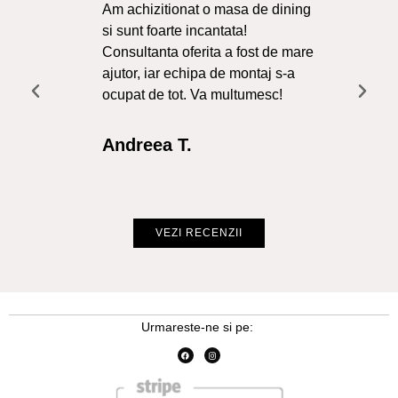
Am achizitionat o masa de dining
Ma
si sunt foarte incantata!
Sol
Consultanta oferita a fost de mare
Liv
ajutor, iar echipa de montaj s-a
a f
ocupat de tot. Va multumesc!
Re
Int
Andreea T.
Cr
VEZI RECENZII
Urmareste-ne si pe: