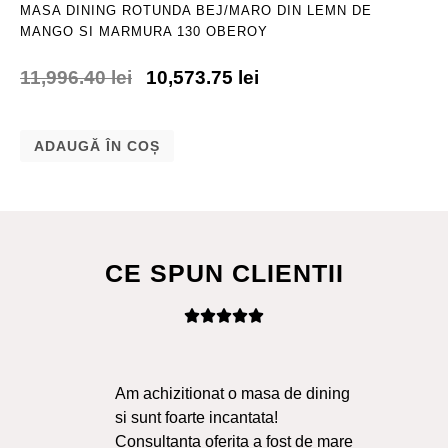
MASA DINING ROTUNDA BEJ/MARO DIN LEMN DE
MANGO SI MARMURA 130 OBEROY
11,996.40
lei
10,573.75
lei
ADAUGĂ ÎN COȘ
CE SPUN CLIENTII
Am achizitionat o masa de dining
Ma
si sunt foarte incantata!
Sol
Consultanta oferita a fost de mare
Liv