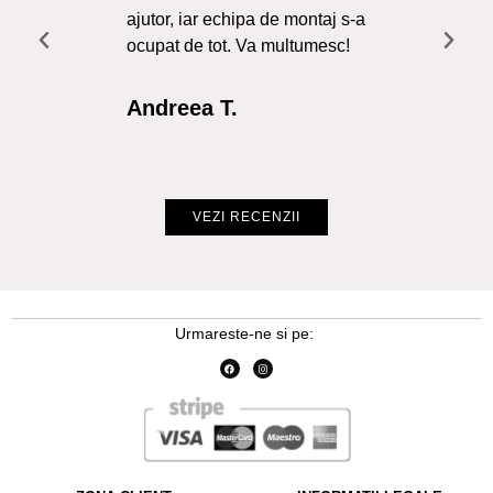
ajutor, iar echipa de montaj s-a
a f
ocupat de tot. Va multumesc!
Re
Int
Andreea T.
Cr
VEZI RECENZII
Urmareste-ne si pe: