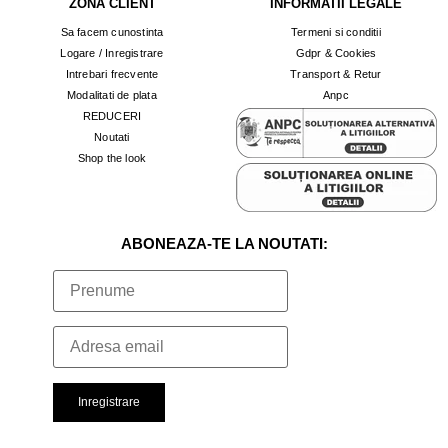
ZONA CLIENT
INFORMATII LEGALE
Sa facem cunostinta
Termeni si conditii
Logare / Inregistrare
Gdpr & Cookies
Intrebari frecvente
Transport & Retur
Modalitati de plata
Anpc
REDUCERI
Noutati
Shop the look
ABONEAZA-TE LA NOUTATI: