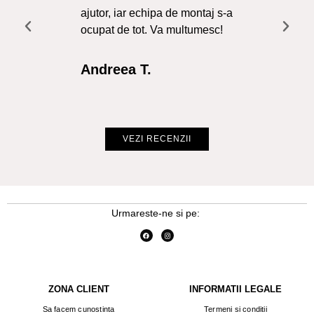
ajutor, iar echipa de montaj s-a
a f
ocupat de tot. Va multumesc!
Re
Int
Andreea T.
Cr
VEZI RECENZII
Urmareste-ne si pe:
ZONA CLIENT
INFORMATII LEGALE
Sa facem cunostinta
Termeni si conditii