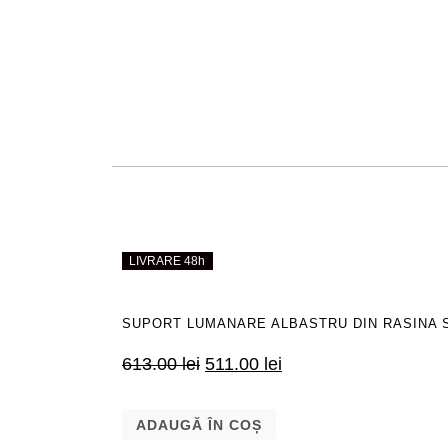
LIVRARE 48h
LIVRARE 48h
SUPORT LUMANARE ALBASTRU DIN RASINA S
613.00
lei
511.00
lei
ADAUGĂ ÎN COȘ