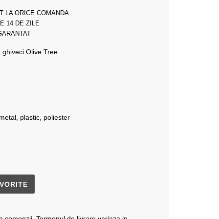
T LA ORICE COMANDA
E 14 DE ZILE
 GARANTAT
n ghiveci Olive Tree.
etal, plastic, poliester
VORITE
a comenzii. Termenul de livrare variaza in