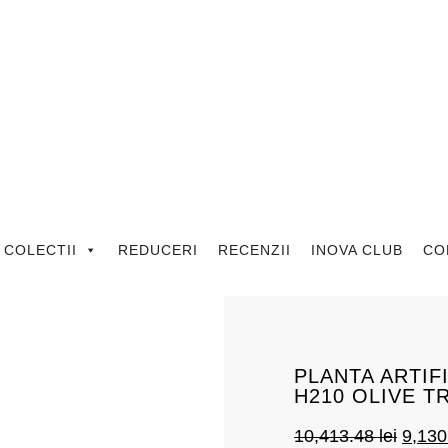
COLECTII
REDUCERI
RECENZII
INOVA CLUB
CO
PLANTA ARTIF
H210 OLIVE T
10,413.48
lei
9,13