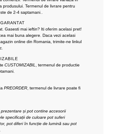
ea produsului. Termenul de livrare pentru
este de 2-4 saptamani..
T GARANTAT
. Gasesti mai ieftin? Iti oferim acelasi pret!
i cea mai buna alegere. Daca vezi acelasi
magazin online din Romania, trimite-ne linkul
c.
IZABILE
ate
CUSTOMIZABIL
, termenul de productie
ptamani.
 la
PREORDER
, termenul de livrare poate fi
e prezentare și pot contine accesorii
e specificații de culoare pot suferi
or, pot diferi în funcție de lumină sau pot
.