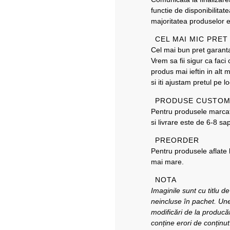
functie de disponibilitat
majoritatea produselor 
CEL MAI MIC PRE
Cel mai bun pret garantat
Vrem sa fii sigur ca fac
produs mai ieftin in alt 
si iti ajustam pretul pe lo
PRODUSE CUSTOM
Pentru produsele marc
si livrare este de 6-8 sa
PREORDER
Pentru produsele aflate
mai mare.
NOTA
Imaginile sunt cu titlu d
neincluse în pachet. Unel
modificări de la producăt
conține erori de conținut