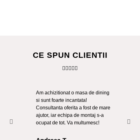
CE SPUN CLIENTII
Am achizitionat o masa de dining
Ma
si sunt foarte incantata!
Sol
Consultanta oferita a fost de mare
Liv
ajutor, iar echipa de montaj s-a
a f
ocupat de tot. Va multumesc!
Re
Int