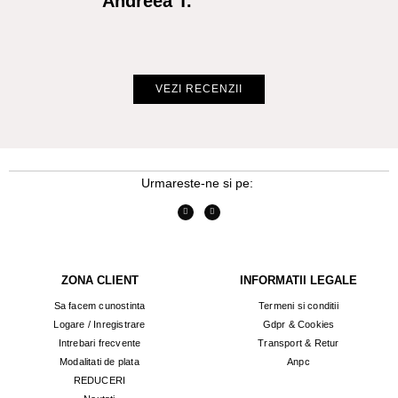
Andreea T.
Cr
VEZI RECENZII
Urmareste-ne si pe:
ZONA CLIENT
INFORMATII LEGALE
Sa facem cunostinta
Termeni si conditii
Logare / Inregistrare
Gdpr & Cookies
Intrebari frecvente
Transport & Retur
Modalitati de plata
Anpc
REDUCERI