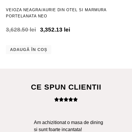
VEIOZA NEAGRA/AURIE DIN OTEL SI MARMURA
PORTELANATA NEO
3,628.50
lei
3,352.13
lei
ADAUGĂ ÎN COȘ
CE SPUN CLIENTII
Am achizitionat o masa de dining
Ma
si sunt foarte incantata!
Sol