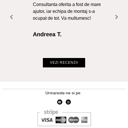
Consultanta oferita a fost de mare
Liv
ajutor, iar echipa de montaj s-a
a f
ocupat de tot. Va multumesc!
Re
Int
Andreea T.
Cr
VEZI RECENZII
Urmareste-ne si pe: