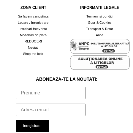
ZONA CLIENT
INFORMATII LEGALE
Sa facem cunostinta
Termeni si conditii
Logare / Inregistrare
Gdpr & Cookies
Intrebari frecvente
Transport & Retur
Modalitati de plata
Anpc
REDUCERI
Noutati
Shop the look
ABONEAZA-TE LA NOUTATI: