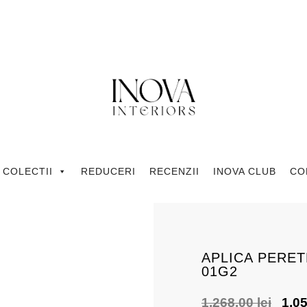
COLECTII
REDUCERI
RECENZII
INOVA CLUB
CO
APLICA PERE
01G2
1,268.00
lei
1,0