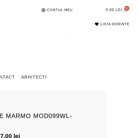
0.00
LEI
CONTUL MEU
LISTA DORINTE
NTACT
ARHITECTI
TE MARMO MOD099WL-
57.00
lei