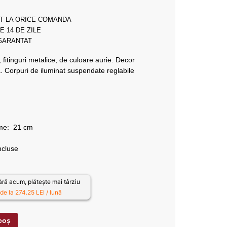
T LA ORICE COMANDA
E 14 DE ZILE
 GARANTAT
fitinguri metalice, de culoare aurie. Decor
ă. Corpuri de iluminat suspendate reglabile
ime: 21 cm
ncluse
ă acum, plătește mai târziu
de la 274.25 LEI / lună
coș