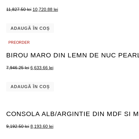
11,827.50
lei
10,720.88
lei
ADAUGĂ ÎN COȘ
PREORDER
PREORDER
BIROU MARO DIN LEMN DE NUC PEAR
7,946.25
lei
6,633.66
lei
ADAUGĂ ÎN COȘ
CONSOLA ALB/ARGINTIE DIN MDF SI 
9,192.50
lei
8,193.60
lei