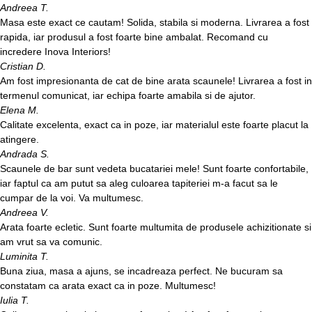
Andreea T.
Masa este exact ce cautam! Solida, stabila si moderna. Livrarea a fost
rapida, iar produsul a fost foarte bine ambalat. Recomand cu
incredere Inova Interiors!
Cristian D.
Am fost impresionanta de cat de bine arata scaunele! Livrarea a fost in
termenul comunicat, iar echipa foarte amabila si de ajutor.
Elena M.
Calitate excelenta, exact ca in poze, iar materialul este foarte placut la
atingere.
Andrada S.
Scaunele de bar sunt vedeta bucatariei mele! Sunt foarte confortabile,
iar faptul ca am putut sa aleg culoarea tapiteriei m-a facut sa le
cumpar de la voi. Va multumesc.
Andreea V.
Arata foarte ecletic. Sunt foarte multumita de produsele achizitionate si
am vrut sa va comunic.
Luminita T.
Buna ziua, masa a ajuns, se incadreaza perfect. Ne bucuram sa
constatam ca arata exact ca in poze. Multumesc!
Iulia T.