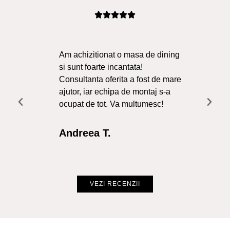
Am achizitionat o masa de dining
Ma
si sunt foarte incantata!
Sol
Consultanta oferita a fost de mare
Liv
ajutor, iar echipa de montaj s-a
a f
ocupat de tot. Va multumesc!
Re
Int
Andreea T.
Cr
VEZI RECENZII