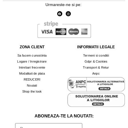
Urmareste-ne si pe:
ZONA CLIENT
INFORMATII LEGALE
Sa facem cunostinta
Termeni si conditii
Logare / Inregistrare
Gdpr & Cookies
Intrebari frecvente
Transport & Retur
Modalitati de plata
Anpc
REDUCERI
Noutati
Shop the look
ABONEAZA-TE LA NOUTATI: