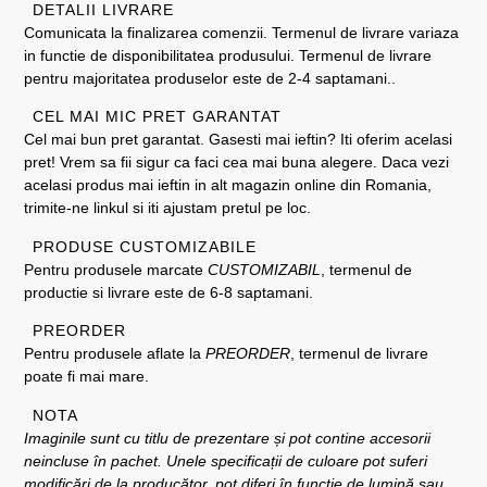
DETALII LIVRARE
Comunicata la finalizarea comenzii. Termenul de livrare variaza
in functie de disponibilitatea produsului. Termenul de livrare
pentru majoritatea produselor este de 2-4 saptamani..
CEL MAI MIC PRET GARANTAT
Cel mai bun pret garantat. Gasesti mai ieftin? Iti oferim acelasi
pret! Vrem sa fii sigur ca faci cea mai buna alegere. Daca vezi
acelasi produs mai ieftin in alt magazin online din Romania,
trimite-ne linkul si iti ajustam pretul pe loc.
PRODUSE CUSTOMIZABILE
Pentru produsele marcate
CUSTOMIZABIL
, termenul de
productie si livrare este de 6-8 saptamani.
PREORDER
Pentru produsele aflate la
PREORDER
, termenul de livrare
poate fi mai mare.
NOTA
Imaginile sunt cu titlu de prezentare și pot contine accesorii
neincluse în pachet. Unele specificații de culoare pot suferi
modificări de la producător, pot diferi în funcție de lumină sau