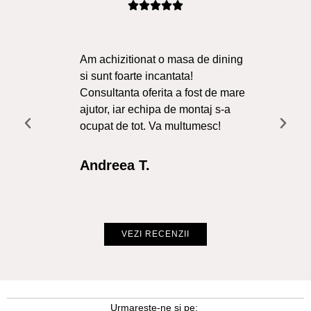
Am achizitionat o masa de dining
Ma
si sunt foarte incantata!
Sol
Consultanta oferita a fost de mare
Liv
ajutor, iar echipa de montaj s-a
a f
ocupat de tot. Va multumesc!
Re
Int
Andreea T.
Cr
VEZI RECENZII
Urmareste-ne si pe: