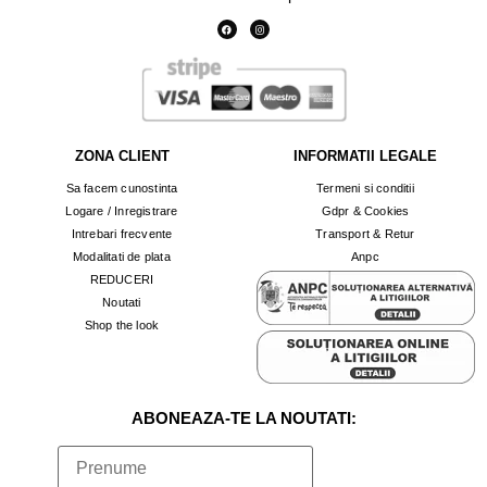
ZONA CLIENT
INFORMATII LEGALE
Sa facem cunostinta
Termeni si conditii
Logare / Inregistrare
Gdpr & Cookies
Intrebari frecvente
Transport & Retur
Modalitati de plata
Anpc
REDUCERI
Noutati
Shop the look
ABONEAZA-TE LA NOUTATI: