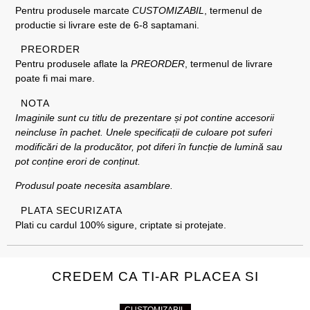
Pentru produsele marcate
CUSTOMIZABIL
, termenul de
productie si livrare este de 6-8 saptamani.
PREORDER
Pentru produsele aflate la
PREORDER
, termenul de livrare
poate fi mai mare.
NOTA
Imaginile sunt cu titlu de prezentare și pot contine accesorii
neincluse în pachet. Unele specificații de culoare pot suferi
modificări de la producător, pot diferi în funcție de lumină sau
pot conține erori de conținut.
Produsul poate necesita asamblare.
PLATA SECURIZATA
Plati cu cardul 100% sigure, criptate si protejate.
CREDEM CA TI-AR PLACEA SI
CUSTOMIZABIL
CUSTOMIZABIL