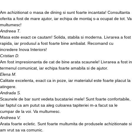
Am achizitionat o masa de dining si sunt foarte incantata! Consultanta
oferita a fost de mare ajutor, iar echipa de montaj s-a ocupat de tot. Va
multumesc!
Andreea T.
Masa este exact ce cautam! Solida, stabila si moderna. Livrarea a fost
rapida, iar produsul a fost foarte bine ambalat. Recomand cu
incredere Inova Interiors!
Cristian D.
Am fost impresionanta de cat de bine arata scaunele! Livrarea a fost in
termenul comunicat, iar echipa foarte amabila si de ajutor.
Elena M.
Calitate excelenta, exact ca in poze, iar materialul este foarte placut la
atingere.
Andrada S.
Scaunele de bar sunt vedeta bucatariei mele! Sunt foarte confortabile,
iar faptul ca am putut sa aleg culoarea tapiteriei m-a facut sa le
cumpar de la voi. Va multumesc.
Andreea V.
Arata foarte ecletic. Sunt foarte multumita de produsele achizitionate si
am vrut sa va comunic.