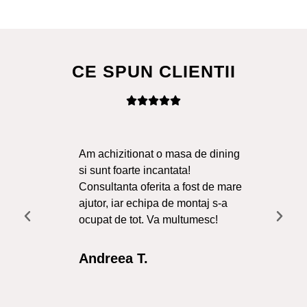
CE SPUN CLIENTII
Am achizitionat o masa de dining
Ma
si sunt foarte incantata!
Sol
Consultanta oferita a fost de mare
Liv
ajutor, iar echipa de montaj s-a
a f
ocupat de tot. Va multumesc!
Re
Int
Andreea T.
Cr