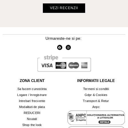
VEZI RECENZII
Urmareste-ne si pe:
ZONA CLIENT
INFORMATII LEGALE
Sa facem cunostinta
Termeni si conditii
Logare / Inregistrare
Gdpr & Cookies
Intrebari frecvente
Transport & Retur
Modalitati de plata
Anpc
REDUCERI
Noutati
Shop the look