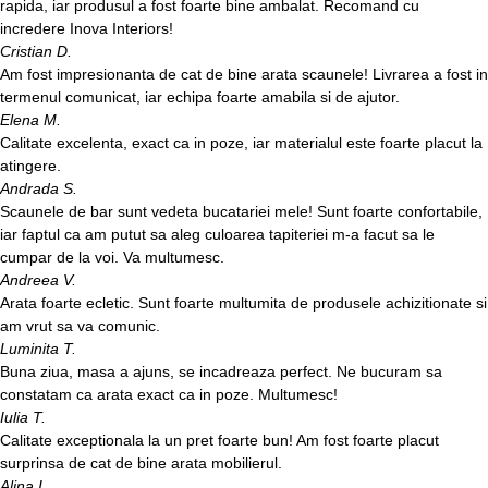
rapida, iar produsul a fost foarte bine ambalat. Recomand cu
incredere Inova Interiors!
Cristian D.
Am fost impresionanta de cat de bine arata scaunele! Livrarea a fost in
termenul comunicat, iar echipa foarte amabila si de ajutor.
Elena M.
Calitate excelenta, exact ca in poze, iar materialul este foarte placut la
atingere.
Andrada S.
Scaunele de bar sunt vedeta bucatariei mele! Sunt foarte confortabile,
iar faptul ca am putut sa aleg culoarea tapiteriei m-a facut sa le
cumpar de la voi. Va multumesc.
Andreea V.
Arata foarte ecletic. Sunt foarte multumita de produsele achizitionate si
am vrut sa va comunic.
Luminita T.
Buna ziua, masa a ajuns, se incadreaza perfect. Ne bucuram sa
constatam ca arata exact ca in poze. Multumesc!
Iulia T.
Calitate exceptionala la un pret foarte bun! Am fost foarte placut
surprinsa de cat de bine arata mobilierul.
Alina I.