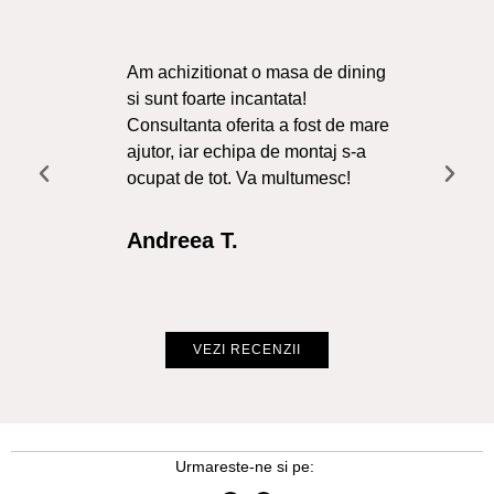
Am achizitionat o masa de dining
Ma
si sunt foarte incantata!
Sol
Consultanta oferita a fost de mare
Liv
ajutor, iar echipa de montaj s-a
a f
ocupat de tot. Va multumesc!
Re
Int
Andreea T.
Cr
VEZI RECENZII
Urmareste-ne si pe: