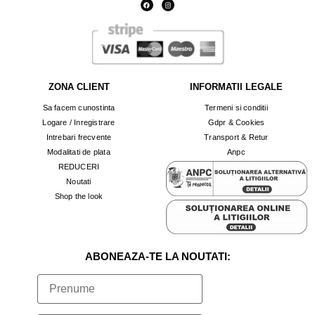
ZONA CLIENT
INFORMATII LEGALE
Sa facem cunostinta
Termeni si conditii
Logare / Inregistrare
Gdpr & Cookies
Intrebari frecvente
Transport & Retur
Modalitati de plata
Anpc
REDUCERI
Noutati
Shop the look
ABONEAZA-TE LA NOUTATI: