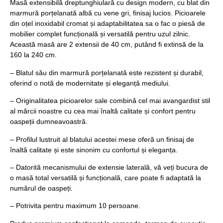
Masă extensibilă dreptunghiulară cu design modern, cu blat din
marmură porțelanată albă cu vene gri, finisaj lucios. Picioarele
din oțel inoxidabil cromat și adaptabilitatea sa o fac o piesă de
mobilier complet funcțională și versatilă pentru uzul zilnic.
Această masă are 2 extensii de 40 cm, putând fi extinsă de la
160 la 240 cm.
– Blatul său din marmură porțelanată este rezistent și durabil,
oferind o notă de modernitate și eleganță mediului.
– Originalitatea picioarelor sale combină cel mai avangardist stil
al mărcii noastre cu cea mai înaltă calitate și confort pentru
oaspeții dumneavoastră.
– Profilul lustruit al blatului acestei mese oferă un finisaj de
înaltă calitate și este sinonim cu confortul și eleganța.
– Datorită mecanismului de extensie laterală, vă veți bucura de
o masă total versatilă și funcțională, care poate fi adaptată la
numărul de oaspeți.
– Potrivita pentru maximum 10 persoane.