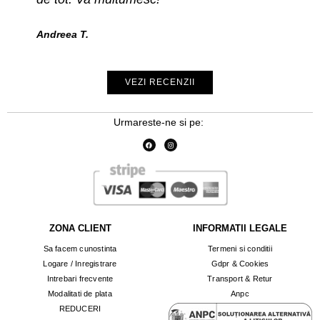
Andreea T.
VEZI RECENZII
Urmareste-ne si pe:
ZONA CLIENT
INFORMATII LEGALE
Sa facem cunostinta
Termeni si conditii
Logare / Inregistrare
Gdpr & Cookies
Intrebari frecvente
Transport & Retur
Modalitati de plata
Anpc
REDUCERI