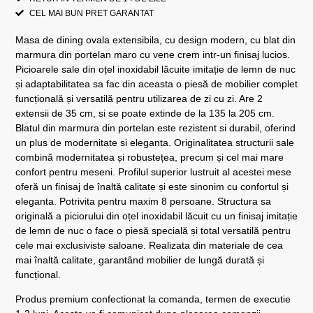
CEL MAI BUN PRET GARANTAT
Masa de dining ovala extensibila, cu design modern, cu blat din
marmura din portelan maro cu vene crem intr-un finisaj lucios.
Picioarele sale din oțel inoxidabil lăcuite imitație de lemn de nuc
și adaptabilitatea sa fac din aceasta o piesă de mobilier complet
funcțională și versatilă pentru utilizarea de zi cu zi. Are 2
extensii de 35 cm, si se poate extinde de la 135 la 205 cm.
Blatul din marmura din portelan este rezistent si durabil, oferind
un plus de modernitate si eleganta. Originalitatea structurii sale
combină modernitatea și robustețea, precum și cel mai mare
confort pentru meseni. Profilul superior lustruit al acestei mese
oferă un finisaj de înaltă calitate și este sinonim cu confortul și
eleganta. Potrivita pentru maxim 8 persoane. Structura sa
originală a piciorului din oțel inoxidabil lăcuit cu un finisaj imitație
de lemn de nuc o face o piesă specială și total versatilă pentru
cele mai exclusiviste saloane. Realizata din materiale de cea
mai înaltă calitate, garantând mobilier de lungă durată și
funcțional.
Produs premium confectionat la comanda, termen de executie