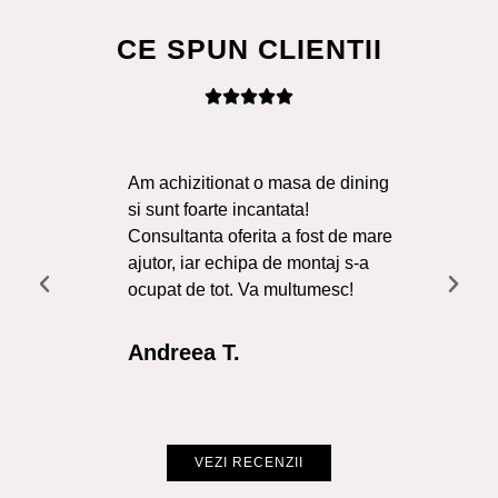
CE SPUN CLIENTII
Am achizitionat o masa de dining
Ma
si sunt foarte incantata!
Sol
Consultanta oferita a fost de mare
Liv
ajutor, iar echipa de montaj s-a
a f
ocupat de tot. Va multumesc!
Re
Int
Andreea T.
Cr
VEZI RECENZII