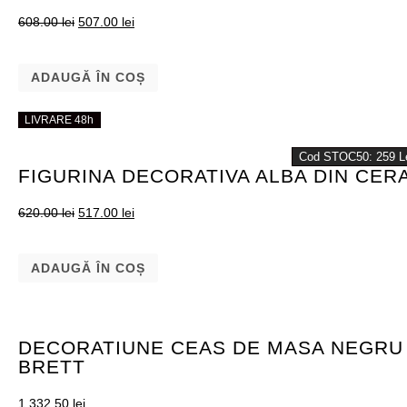
608.00
lei
507.00
lei
ADAUGĂ ÎN COȘ
LIVRARE 48h
LIVRARE 48h
Cod STOC50: 259 L
FIGURINA DECORATIVA ALBA DIN CER
620.00
lei
517.00
lei
ADAUGĂ ÎN COȘ
DECORATIUNE CEAS DE MASA NEGRU 
BRETT
1,332.50
lei