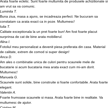
Arata foarte ecletic. Sunt foarte multumita de produsele achizitionate si
am vrut sa va comunic.
Luminita T.
Buna ziua, masa a ajuns, se incadreaza perfect. Ne bucuram sa
constatam ca arata exact ca in poze. Multumesc!
Iulia T.
Calitate exceptionala la un pret foarte bun! Am fost foarte placut
surprinsa de cat de bine arata mobilierul.
Alina I.
Fotoliul meu personalizat a devenit piesa preferata din casa. Material
de calitate, extrem de comod si super design!
Anca D.
Am ales o combinatie unica de culori pentru scaunele mele de
bucatarie si acum bucataria mea arata exact cum mi-am dorit.
Multumesc!
Manuela G.
Scaunele sunt solide, bine construite si foarte confortabile. Arata foarte
elegant.
Valentin A.
Foarte frumoase scaunele si masa. Arata foarte bine in realitate. Va
multumesc de ajutor.
Cristian M.