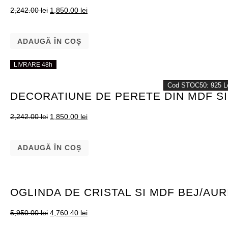
2,242.00
lei
1,850.00
lei
ADAUGĂ ÎN COȘ
LIVRARE 48h
LIVRARE 48h
Cod STOC50: 925 L
DECORATIUNE DE PERETE DIN MDF SI
2,242.00
lei
1,850.00
lei
ADAUGĂ ÎN COȘ
OGLINDA DE CRISTAL SI MDF BEJ/AUR
5,950.00
lei
4,760.40
lei