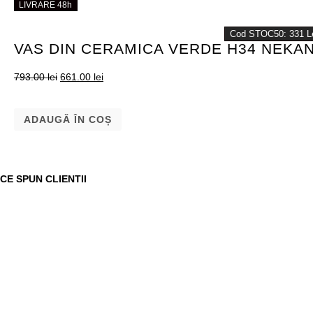
LIVRARE 48h
LIVRARE 48h
Cod STOC50: 331 L
VAS DIN CERAMICA VERDE H34 NEKA
793.00
lei
661.00
lei
ADAUGĂ ÎN COȘ
CE SPUN CLIENTII