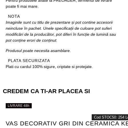
Pentru produsele aflate la
PREORDER
, termenul de livrare
poate fi mai mare.
NOTA
Imaginile sunt cu titlu de prezentare și pot contine accesorii
neincluse în pachet. Unele specificații de culoare pot suferi
modificări de la producător, pot diferi în funcție de lumină sau
pot conține erori de conținut.
Produsul poate necesita asamblare.
PLATA SECURIZATA
Plati cu cardul 100% sigure, criptate si protejate.
CREDEM CA TI-AR PLACEA SI
LIVRARE 48h
LIVRARE 48h
Cod STOC50: 254 L
VAS DECORATIV GRI DIN CERAMICA KE