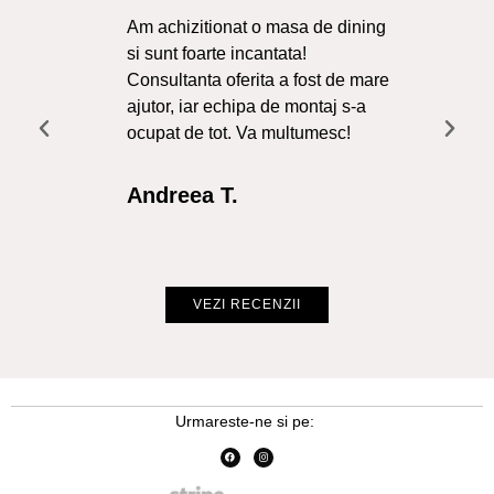
Am achizitionat o masa de dining
Ma
si sunt foarte incantata!
Sol
Consultanta oferita a fost de mare
Liv
ajutor, iar echipa de montaj s-a
a f
ocupat de tot. Va multumesc!
Re
Int
Andreea T.
Cr
VEZI RECENZII
Urmareste-ne si pe: