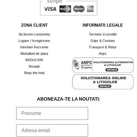
ZONA CLIENT
INFORMATII LEGALE
Sa facem cunostinta
Termeni si conditii
Logare / Inregistrare
Gdpr & Cookies
Intrebari frecvente
Transport & Retur
Modalitati de plata
Anpc
REDUCERI
Noutati
Shop the look
ABONEAZA-TE LA NOUTATI: