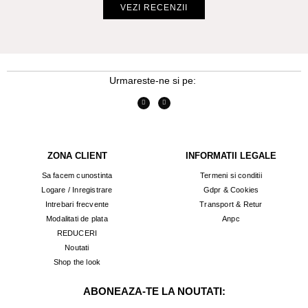
VEZI RECENZII
Urmareste-ne si pe:
ZONA CLIENT
INFORMATII LEGALE
Sa facem cunostinta
Termeni si conditii
Logare / Inregistrare
Gdpr & Cookies
Intrebari frecvente
Transport & Retur
Modalitati de plata
Anpc
REDUCERI
Noutati
Shop the look
ABONEAZA-TE LA NOUTATI: