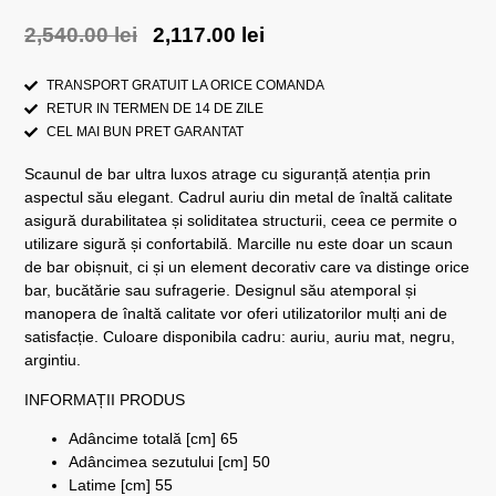
2,540.00
lei
2,117.00
lei
TRANSPORT GRATUIT LA ORICE COMANDA
RETUR IN TERMEN DE 14 DE ZILE
CEL MAI BUN PRET GARANTAT
Scaunul de bar ultra luxos atrage cu siguranță atenția prin
aspectul său elegant. Cadrul auriu din metal de înaltă calitate
asigură durabilitatea și soliditatea structurii, ceea ce permite o
utilizare sigură și confortabilă. Marcille nu este doar un scaun
de bar obișnuit, ci și un element decorativ care va distinge orice
bar, bucătărie sau sufragerie. Designul său atemporal și
manopera de înaltă calitate vor oferi utilizatorilor mulți ani de
satisfacție. Culoare disponibila cadru: auriu, auriu mat, negru,
argintiu.
INFORMAȚII PRODUS
Adâncime totală [cm] 65
Adâncimea sezutului [cm] 50
Latime [cm] 55