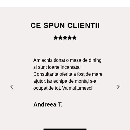
CE SPUN CLIENTII
Am achizitionat o masa de dining
Ma
si sunt foarte incantata!
Sol
Consultanta oferita a fost de mare
Liv
ajutor, iar echipa de montaj s-a
a f
ocupat de tot. Va multumesc!
Re
Int
Andreea T.
Cr