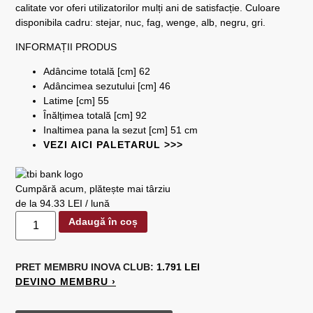
calitate vor oferi utilizatorilor mulți ani de satisfacție. Culoare
disponibila cadru: stejar, nuc, fag, wenge, alb, negru, gri.
INFORMAȚII PRODUS
Adâncime totală [cm] 62
Adâncimea sezutului [cm] 46
Latime [cm] 55
Înălțimea totală [cm] 92
Inaltimea pana la sezut [cm] 51 cm
VEZI AICI PALETARUL >>>
Cumpără acum, plătește mai târziu
de la 94.33 LEI / lună
Adaugă în coș
PRET MEMBRU
INOVA CLUB:
1.791 LEI
DEVINO MEMBRU ›