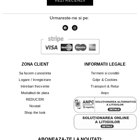
VEZI RECENZII
Urmareste-ne si pe:
ZONA CLIENT
INFORMATII LEGALE
Sa facem cunostinta
Termeni si conditii
Logare / Inregistrare
Gdpr & Cookies
Intrebari frecvente
Transport & Retur
Modalitati de plata
Anpc
REDUCERI
Noutati
Shop the look
ABONEAZA-TE LA NOUTATI: