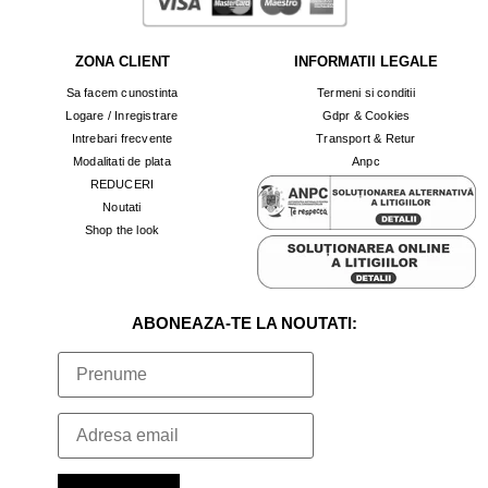
ZONA CLIENT
INFORMATII LEGALE
Sa facem cunostinta
Termeni si conditii
Logare / Inregistrare
Gdpr & Cookies
Intrebari frecvente
Transport & Retur
Modalitati de plata
Anpc
REDUCERI
Noutati
Shop the look
ABONEAZA-TE LA NOUTATI: