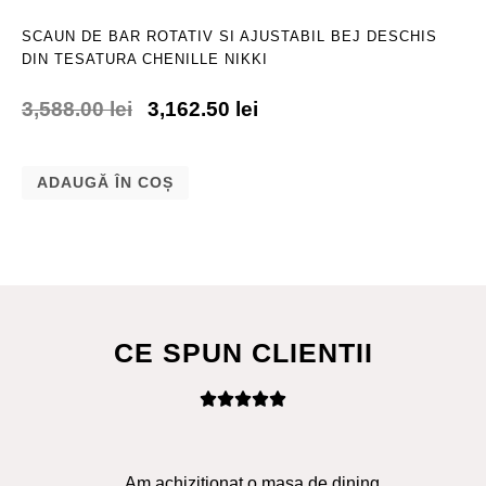
SCAUN DE BAR ROTATIV SI AJUSTABIL BEJ DESCHIS
DIN TESATURA CHENILLE NIKKI
3,588.00
lei
3,162.50
lei
ADAUGĂ ÎN COȘ
CE SPUN CLIENTII
Am achizitionat o masa de dining
Ma