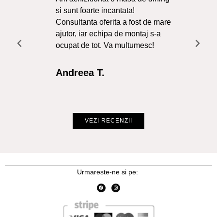
si sunt foarte incantata!
Sol
Consultanta oferita a fost de mare
Liv
ajutor, iar echipa de montaj s-a
a f
ocupat de tot. Va multumesc!
Re
Int
Andreea T.
Cr
VEZI RECENZII
Urmareste-ne si pe: