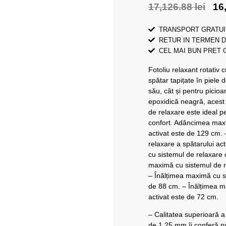
17,126.88
lei
16
TRANSPORT GRATUI
RETUR IN TERMEN D
CEL MAI BUN PRET
Fotoliu relaxant rotativ
spătar tapițate în piele 
său, cât și pentru picioa
epoxidică neagră, acest 
de relaxare este ideal pen
confort. Adâncimea maxi
activat este de 129 cm
relaxare a spătarului a
cu sistemul de relaxare 
maximă cu sistemul de r
– Înălțimea maximă cu si
de 88 cm. – Înălțimea m
activat este de 72 cm.
– Calitatea superioară a
de 1,25 mm îi conferă nu 