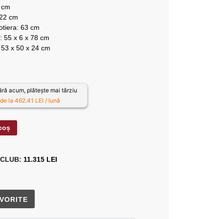
6 cm
 22 cm
otiera: 63 cm
: 55 x 6 x 78 cm
 53 x 50 x 24 cm
ă acum, plătește mai târziu
de la 462.41 LEI / lună
coș
 CLUB:
11.315 LEI
VORITE