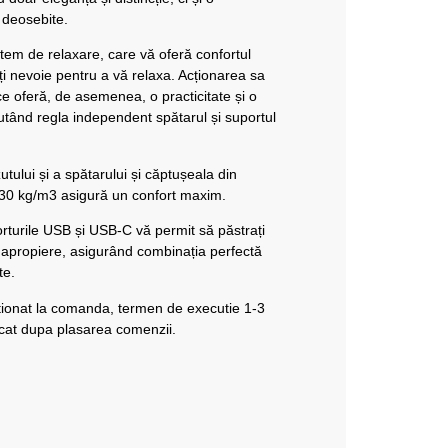
t deosebite.
stem de relaxare, care vă oferă confortul
i nevoie pentru a vă relaxa. Acționarea sa
e oferă, de asemenea, o practicitate și o
putând regla independent spătarul și suportul
zutului și a spătarului și căptușeala din
30 kg/m3 asigură un confort maxim.
porturile USB și USB-C vă permit să păstrați
a apropiere, asigurând combinația perfectă
te.
ionat la comanda, termen de executie 1-3
icat dupa plasarea comenzii.