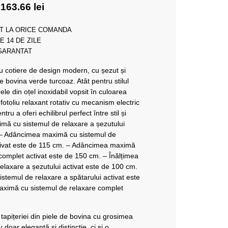
,163.66
lei
T LA ORICE COMANDA
E 14 DE ZILE
 GARANTAT
 cu cotiere de design modern, cu șezut și
de bovina verde turcoaz. Atât pentru stilul
rele din oțel inoxidabil vopsit în culoarea
fotoliu relaxant rotativ cu mecanism electric
tru a oferi echilibrul perfect între stil și
mă cu sistemul de relaxare a șezutului
. – Adâncimea maximă cu sistemul de
ctivat este de 115 cm. – Adâncimea maximă
complet activat este de 150 cm. – Înălțimea
elaxare a șezutului activat este de 100 cm.
stemul de relaxare a spătarului activat este
aximă cu sistemul de relaxare complet
 tapițeriei din piele de bovina cu grosimea
doar eleganță și distincție, ci și o