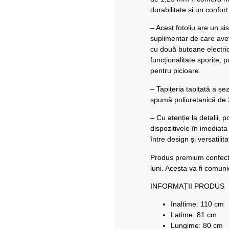
durabilitate și un confor
– Acest fotoliu are un si
suplimentar de care aveț
cu două butoane electric
funcționalitate sporite, 
pentru picioare.
– Tapițeria tapițată a șe
spumă poliuretanică de 
– Cu atenție la detalii, 
dispozitivele în imediat
între design și versatilita
Produs premium confect
luni. Acesta va fi comun
INFORMAȚII PRODUS
Inaltime: 110 cm
Latime: 81 cm
Lungime: 80 cm