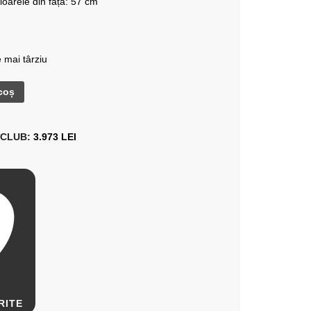
cioarele din față: 57 cm
 mai târziu
coș
 CLUB:
3.973 LEI
RITE