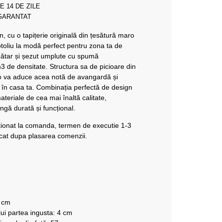
E 14 DE ZILE
 GARANTAT
, cu o tapițerie originală din țesătură maro
fotoliu la modă perfect pentru zona ta de
spătar și șezut umplute cu spumă
3 de densitate. Structura sa de picioare din
ro va aduce acea notă de avangardă și
 în casa ta. Combinația perfectă de design
materiale de cea mai înaltă calitate,
ngă durată și funcțional.
ionat la comanda, termen de executie 1-3
icat dupa plasarea comenzii.
9 cm
i partea ingusta: 4 cm