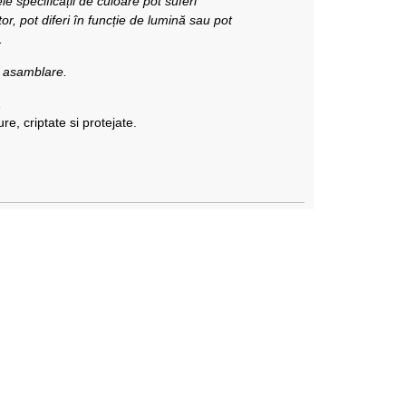
e specificații de culoare pot suferi
or, pot diferi în funcție de lumină sau pot
.
a asamblare.
A
re, criptate si protejate.