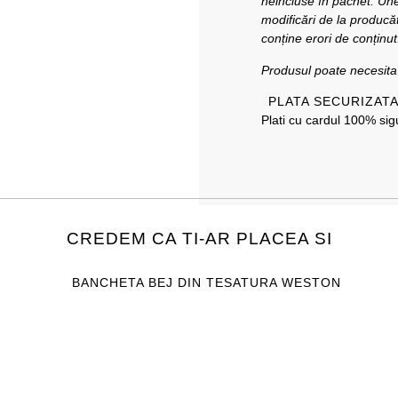
neincluse în pachet. Unel
modificări de la producăt
conține erori de conținut
Produsul poate necesit
PLATA SECURIZAT
Plati cu cardul 100% sigu
CREDEM CA TI-AR PLACEA SI