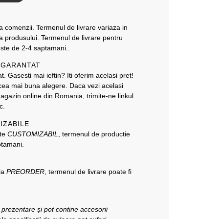
a comenzii. Termenul de livrare variaza in
ea produsului. Termenul de livrare pentru
este de 2-4 saptamani..
T GARANTAT
. Gasesti mai ieftin? Iti oferim acelasi pret!
i cea mai buna alegere. Daca vezi acelasi
magazin online din Romania, trimite-ne linkul
c.
IZABILE
ate
CUSTOMIZABIL
, termenul de productie
ptamani.
 la
PREORDER
, termenul de livrare poate fi
e prezentare și pot contine accesorii