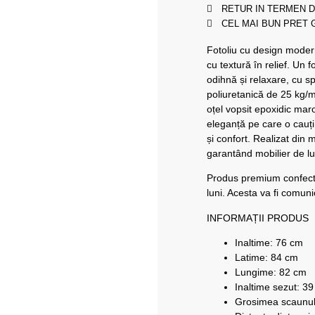
RETUR IN TERMEN D
CEL MAI BUN PRET
Fotoliu cu design modern
cu textură în relief. Un 
odihnă și relaxare, cu 
poliuretanică de 25 kg/m
oțel vopsit epoxidic ma
eleganță pe care o cauți
și confort. Realizat din 
garantând mobilier de lu
Produs premium confect
luni. Acesta va fi comun
INFORMAȚII PRODUS
Inaltime: 76 cm
Latime: 84 cm
Lungime: 82 cm
Inaltime sezut: 3
Grosimea scaunulu