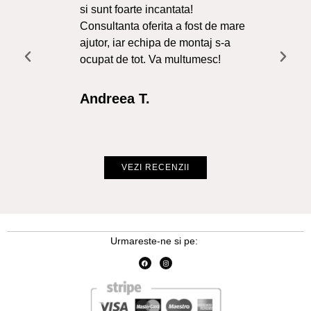
si sunt foarte incantata!
Sol
Consultanta oferita a fost de mare
Liv
ajutor, iar echipa de montaj s-a
a f
ocupat de tot. Va multumesc!
Re
Int
Andreea T.
Cr
VEZI RECENZII
Urmareste-ne si pe: