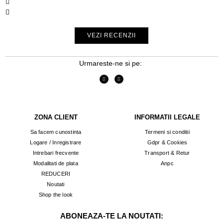
VEZI RECENZII
Urmareste-ne si pe:
ZONA CLIENT
INFORMATII LEGALE
Sa facem cunostinta
Termeni si conditii
Logare / Inregistrare
Gdpr & Cookies
Intrebari frecvente
Transport & Retur
Modalitati de plata
Anpc
REDUCERI
Noutati
Shop the look
ABONEAZA-TE LA NOUTATI: