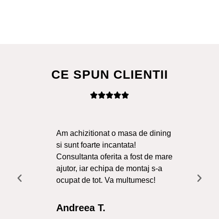
CE SPUN CLIENTII
Am achizitionat o masa de dining
Ma
si sunt foarte incantata!
Sol
Consultanta oferita a fost de mare
Liv
ajutor, iar echipa de montaj s-a
a f
ocupat de tot. Va multumesc!
Re
Int
Andreea T.