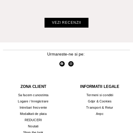
Cr
VEZI RECENZII
Urmareste-ne si pe:
ZONA CLIENT
INFORMATII LEGALE
Sa facem cunostinta
Termeni si conditii
Logare / Inregistrare
Gdpr & Cookies
Intrebari frecvente
Transport & Retur
Modalitati de plata
Anpc
REDUCERI
Noutati
Shop the look