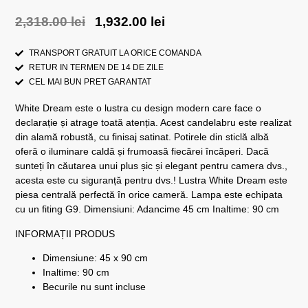
2,318.00
lei
1,932.00
lei
TRANSPORT GRATUIT LA ORICE COMANDA
RETUR IN TERMEN DE 14 DE ZILE
CEL MAI BUN PRET GARANTAT
White Dream este o lustra cu design modern care face o
declarație și atrage toată atenția. Acest candelabru este realizat
din alamă robustă, cu finisaj satinat. Potirele din sticlă albă
oferă o iluminare caldă și frumoasă fiecărei încăperi. Dacă
sunteți în căutarea unui plus șic și elegant pentru camera dvs.,
acesta este cu siguranță pentru dvs.! Lustra White Dream este
piesa centrală perfectă în orice cameră. Lampa este echipata
cu un fiting G9. Dimensiuni: Adancime 45 cm Inaltime: 90 cm
INFORMAȚII PRODUS
Dimensiune: 45 x 90 cm
Inaltime: 90 cm
Becurile nu sunt incluse