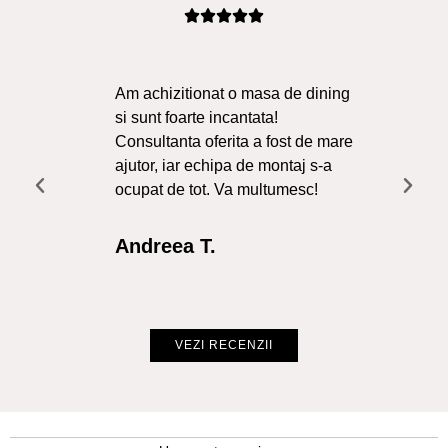
Am achizitionat o masa de dining
Ma
si sunt foarte incantata!
Sol
Consultanta oferita a fost de mare
Liv
ajutor, iar echipa de montaj s-a
a f
ocupat de tot. Va multumesc!
Re
Int
Andreea T.
Cr
VEZI RECENZII