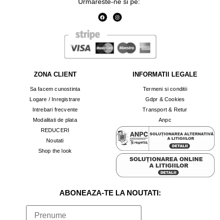
Urmareste-ne si pe:
ZONA CLIENT
INFORMATII LEGALE
Sa facem cunostinta
Termeni si conditii
Logare / Inregistrare
Gdpr & Cookies
Intrebari frecvente
Transport & Retur
Modalitati de plata
Anpc
REDUCERI
Noutati
Shop the look
ABONEAZA-TE LA NOUTATI: